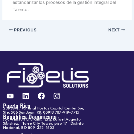
estandarizar los procesos de la gestión integral del
Talento.
PREVIOUS
NEXT
Y
L
F
I
o
i
a
n
u
n
c
s
Puerto Rico
239 Ave., Arterial Hostos Capital Center Sur,
t
k
e
t
Ste. 506 San Juan, P.R. 00918 787-919-7715
República Dominicana
Av. Winston Churchill, Esq. Rafael Augusto
u
e
b
a
Sánchez, Torre City Tower, piso 17, Distrito
b
d
o
g
Nacional, R.D 809-332-1603