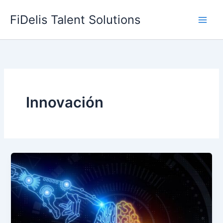
Skip
Main
FiDelis Talent Solutions
to
Men
content
Innovación