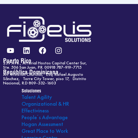
Y
L
F
I
o
i
a
n
u
n
c
s
Puerto Rico
239 Ave., Arterial Hostos Capital Center Sur,
t
k
e
t
Ste. 506 San Juan, P.R. 00918 787-919-7715
República Dominicana
Av. Winston Churchill, Esq. Rafael Augusto
u
e
b
a
Sánchez, Torre City Tower, piso 17, Distrito
b
d
o
g
Nacional, R.D 809-332-1603
e
i
o
r
Soluciones
Talent Agility
n
k
a
Organizational & HR
m
Effectiviness
People´s Advantage
Hogan Assessment
Great Place to Work
Learning Centre