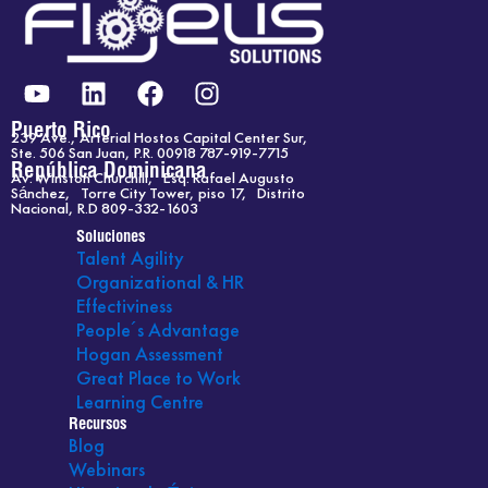
Y
L
F
I
o
i
a
n
u
n
c
s
Puerto Rico
239 Ave., Arterial Hostos Capital Center Sur,
t
k
e
t
Ste. 506 San Juan, P.R. 00918 787-919-7715
República Dominicana
Av. Winston Churchill, Esq. Rafael Augusto
u
e
b
a
Sánchez, Torre City Tower, piso 17, Distrito
b
d
o
g
Nacional, R.D 809-332-1603
e
i
o
r
Soluciones
Talent Agility
n
k
a
Organizational & HR
m
Effectiviness
People´s Advantage
Hogan Assessment
Great Place to Work
Learning Centre
Recursos
Blog
Webinars