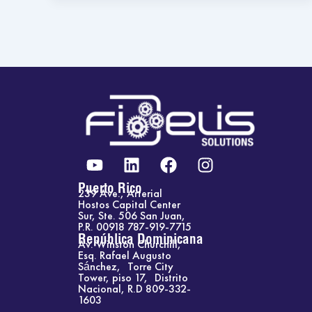
Y
L
F
I
o
i
a
n
u
n
c
s
Puerto Rico
239 Ave., Arterial
t
k
e
t
Hostos Capital Center
Sur, Ste. 506 San Juan,
u
e
b
a
P.R. 00918 787-919-7715
b
d
o
g
República Dominicana
Av. Winston Churchill,
e
i
o
r
Esq. Rafael Augusto
Sánchez, Torre City
n
k
a
Tower, piso 17, Distrito
m
Nacional, R.D 809-332-
1603