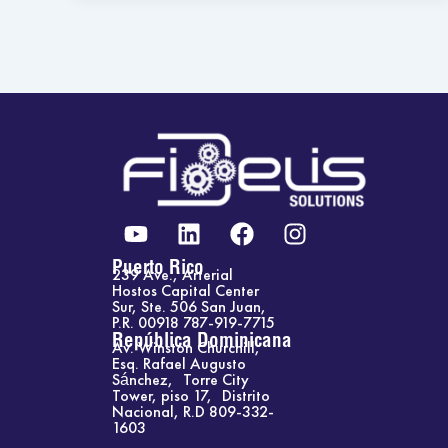
Y
L
F
I
o
i
a
n
u
n
c
s
Puerto Rico
239 Ave., Arterial
t
k
e
t
Hostos Capital Center
Sur, Ste. 506 San Juan,
u
e
b
a
P.R. 00918 787-919-7715
b
d
o
g
República Dominicana
Av. Winston Churchill,
e
i
o
r
Esq. Rafael Augusto
Sánchez, Torre City
n
k
a
Tower, piso 17, Distrito
m
Nacional, R.D 809-332-
1603