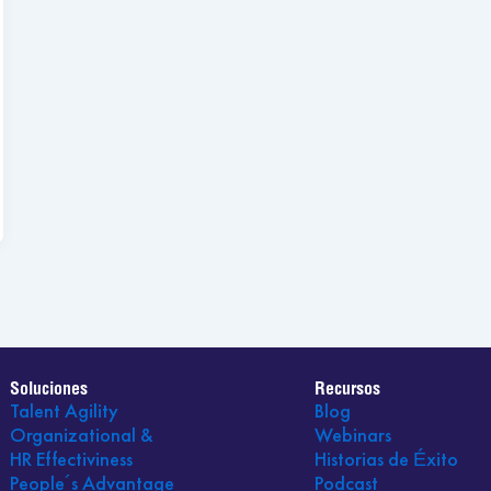
Soluciones
Recursos
Talent Agility
Blog
Organizational &
Webinars
HR Effectiviness
Historias de Éxito
People´s Advantage
Podcast