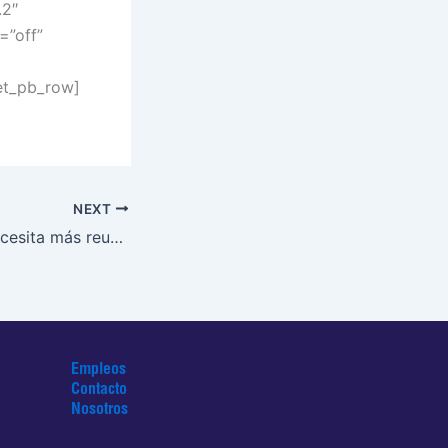
.2″
=”off”
et_pb_row]
NEXT
Tu empresa no necesita más reuniones, necesita transformarse.
Empleos
Contacto
Nosotros