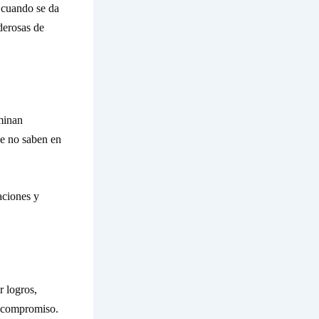
o cuando se da
derosas de
minan
ue no saben en
aciones y
r logros,
el compromiso.