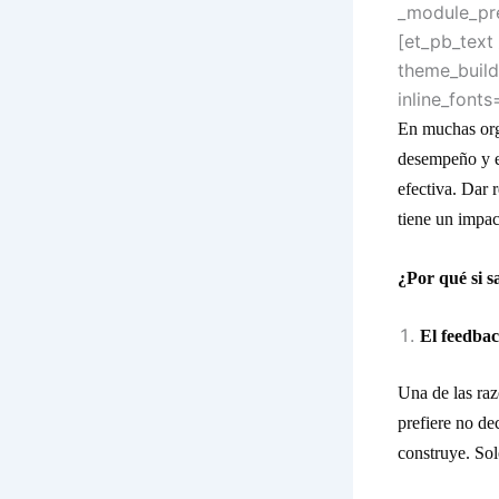
_module_pre
[et_pb_text
theme_build
inline_fonts
En muchas orga
desempeño y en
efectiva. Dar 
tiene un impac
¿Por qué si s
El feedbac
Una de las raz
prefiere no de
construye. Sol