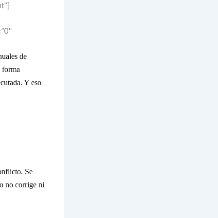
t”]
”0″
nuales de
e forma
ecutada. Y eso
nflicto. Se
o no corrige ni