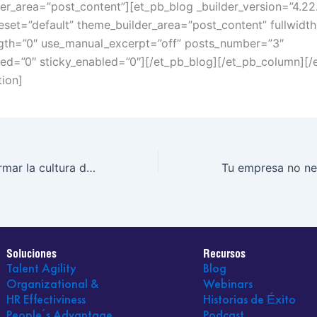
er_area=”post_content”][et_pb_blog _builder_version=”4.22
set=”default” theme_builder_area=”post_content” fullwidth
gth=”0″ use_manual_excerpt=”off” posts_number=”3″
ed=”0″ sticky_enabled=”0″][/et_pb_blog][/et_pb_column][/
tion]
Antes de transformar la cultura de tu empresa, lee esto
Soluciones
Recursos
Talent Agility
Blog
Organizational &
Webinars
HR Effectiviness
Historias de Éxito
People´s Advantage
Podcast