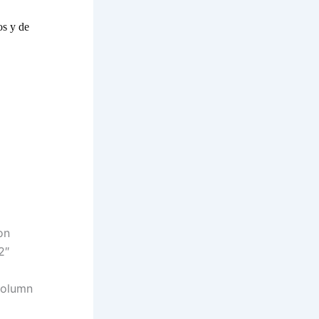
os y de
on
2″
column