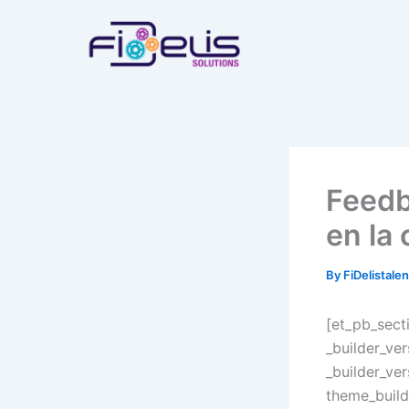
Skip
to
content
Feedb
en la 
By
FiDelistale
[et_pb_sect
_builder_ve
_builder_ve
theme_build