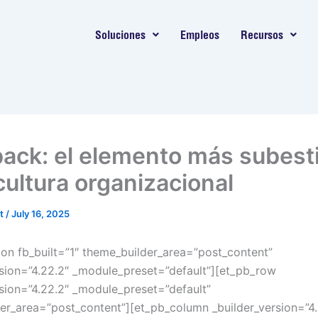
Soluciones
Empleos
Recursos
ack: el elemento más subes
cultura organizacional
nt
/
July 16, 2025
ion fb_built=”1″ theme_builder_area=”post_content”
rsion=”4.22.2″ _module_preset=”default”][et_pb_row
rsion=”4.22.2″ _module_preset=”default”
er_area=”post_content”][et_pb_column _builder_version=”4.