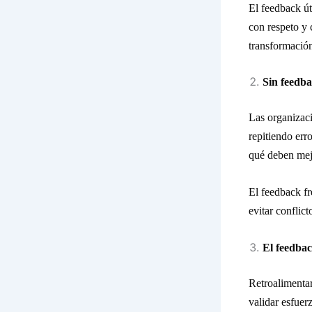
El feedback út
con respeto y 
transformación
Sin feedb
Las organizac
repitiendo err
qué deben mej
El feedback fr
evitar conflic
El feedba
Retroalimentar
validar esfuer