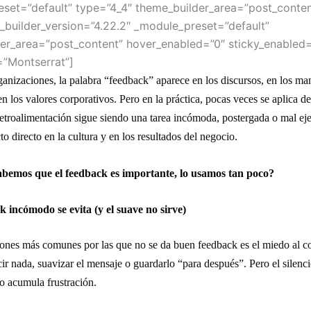
set=”default” type=”4_4″ theme_builder_area=”post_conten
 _builder_version=”4.22.2″ _module_preset=”default”
er_area=”post_content” hover_enabled=”0″ sticky_enabled=
=”Montserrat”]
nizaciones, la palabra “feedback” aparece en los discursos, en los ma
 los valores corporativos. Pero en la práctica, pocas veces se aplica d
retroalimentación sigue siendo una tarea incómoda, postergada o mal ej
to directo en la cultura y en los resultados del negocio.
abemos que el feedback es importante, lo usamos tan poco?
k incómodo se evita (y el suave no sirve)
ones más comunes por las que no se da buen feedback es el miedo al co
cir nada, suavizar el mensaje o guardarlo “para después”. Pero el silenci
o acumula frustración.