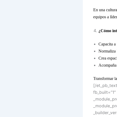
En una cultura
equipos a líder
¿Cómo inte
Capacita a 
Normaliza l
Crea espac
Acompaña e
Transformar la
[/et_pb_tex
fb_built=”1
_module_pre
_module_pre
_builder_ve