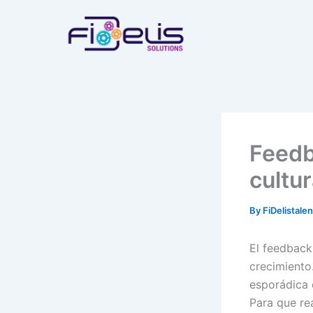
Skip
to
content
Feedb
cultu
By
FiDelistale
El feedback
crecimiento
esporádica 
Para que re