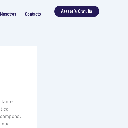
Asesoría Gratuita
Nosotros
Contacto
n
stante
tica
desempeño.
inua,