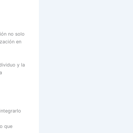
ión no solo
ización en
dividuo y la
a
integrarlo
no que