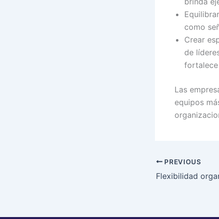
brinda ej
Equilibra
como señ
Crear esp
de lídere
fortalece
Las empresa
equipos más
organizacio
PREVIOUS