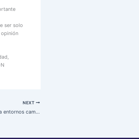
ortante
e ser solo
 opinión
dad,
DN
NEXT
Cómo adaptarse a entornos cambiantes para atraer y retener talento