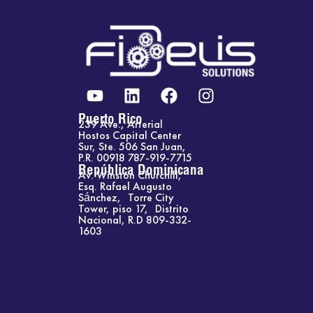
Y
L
F
I
o
i
a
n
u
n
c
s
Puerto Rico
239 Ave., Arterial
t
k
e
t
Hostos Capital Center
Sur, Ste. 506 San Juan,
u
e
b
a
P.R. 00918 787-919-7715
b
d
o
g
República Dominicana
Av. Winston Churchill,
e
i
o
r
Esq. Rafael Augusto
Sánchez, Torre City
n
k
a
Tower, piso 17, Distrito
m
Nacional, R.D 809-332-
1603