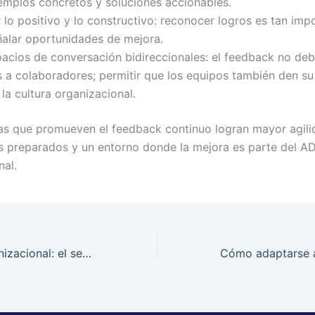
emplos concretos y soluciones accionables.
r lo positivo y lo constructivo: reconocer logros es tan imp
alar oportunidades de mejora.
acios de conversación bidireccionales: el feedback no deb
s a colaboradores; permitir que los equipos también den su
 la cultura organizacional.
s que promueven el feedback continuo logran mayor agili
 preparados y un entorno donde la mejora es parte del A
nal.
Flexibilidad organizacional: el secreto para mantener equipos motivados y productivos