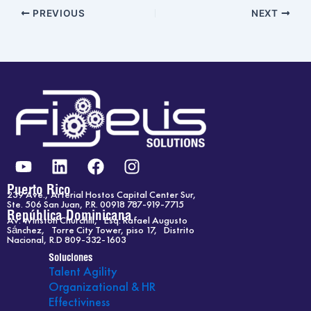
PREVIOUS
NEXT
Y
L
F
I
o
i
a
n
u
n
c
s
Puerto Rico
239 Ave., Arterial Hostos Capital Center Sur,
t
k
e
t
Ste. 506 San Juan, P.R. 00918 787-919-7715
República Dominicana
Av. Winston Churchill, Esq. Rafael Augusto
u
e
b
a
Sánchez, Torre City Tower, piso 17, Distrito
b
d
o
g
Nacional, R.D 809-332-1603
e
i
o
r
Soluciones
Talent Agility
n
k
a
Organizational & HR
m
Effectiviness